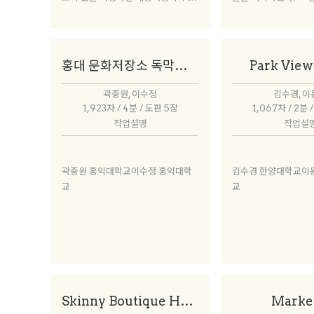
장이자 코넬 호텔스쿨 총동문회장을
는 979만 명의 외국
맡고 있는 오상희 부사장을 만나 부티
이하였다. 그 내면을
크 호텔의 개념과 유래, 현주소, 국내
여행객이 아닌 FIT족(Fr
부티크 호텔의 나아갈 방향 등을 들어
ent Tibe), 즉 개
홍대 문화저장소 독막로 3길 호텔
Park View
보았다.
세가 강함을 알 수 있
부족한 객실 공급량은
곽중원, 이수정
김수경, 
수요를 잡기 위해 호
1,923자 / 4분 / 도판 5장
1,067자 / 2분 
성장할 수밖에 없는 좋
작업설명
작업설
곽중원 홍익대학교이수정 홍익대학
김수경 한양대학교이
교
교
Skinny Boutique Hotel
Marke