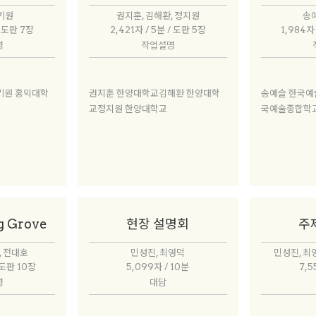
오기원
권지훈, 김해환, 정지원
송예
/ 도판 7장
2,421자 / 5분 / 도판 5장
1,984자
명
작업설명
기원 홍익대학
권지훈 한양대학교김해환 한양대학
송예슬 한국예
교정지원 한양대학교
국예술종합학
g Grove
현장 설명회
주
, 전대호
민성진, 최영덕
민성진, 최
/ 도판 10장
5,099자 / 10분
7,5
명
대담