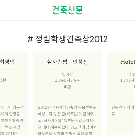
# 정림학생건축상2012
 최영덕
심사총평 – 민성진
Hote
민성진
신은
 5분
2,040자 / 4분
1,777자
비평
2012년 정림학생건축상 공모전에는
신은경 인하대
44%의 연평균
예상보다 많은 팀(195팀)이 참여했
교
 특히 2009년
고, 심사가 3월 1일부터 4일까지 나
%의 높은 성장
흘 내내 이루어졌다. 공모전에 참여한
과 2011년에
학생들이 시간과 열정을 쏟아 제출한