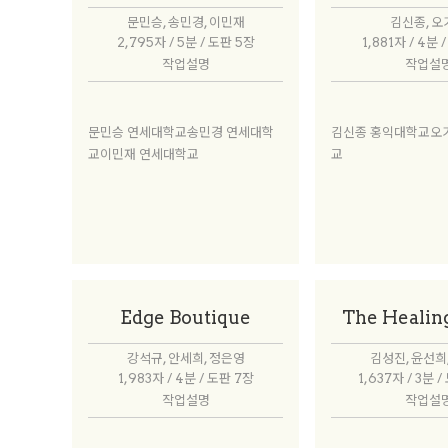
문민승, 송민경, 이민재
김신종, 
2,795자 / 5분 / 도판 5장
1,881자 / 4분 
작업설명
작업설
문민승 연세대학교송민경 연세대학
김신종 홍익대학교오
교이민재 연세대학교
교
Edge Boutique
The Healin
강석규, 안세희, 정은영
김성진, 윤선희
1,983자 / 4분 / 도판 7장
1,637자 / 3분 
작업설명
작업설