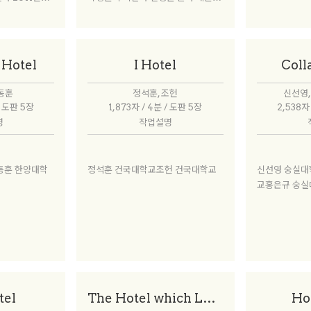
인 방문객을 맞
결과물이기에 최대한 성실하게 정독
 들여다보면 단체
으로 2번씩 읽어 보았다. 대부분의 학
ee Intelig
생들이 정림학생건축상의 취지를 잘
별 여행객의 증가
이해하고 있었다. 참여한 학생들이 진
 Hotel
I Hotel
Coll
다. 특히 현재의
지하게 고민한 흔적을 읽을 수 있었
 매년 증가하는
고, 결과물의 수준도 매우 높았다.
이동훈
정석훈, 조헌
신선영,
텔 산업이 빠르게
/ 도판 5장
1,873자 / 4분 / 도판 5장
2,538자
은 이유이다.
명
작업설명
동훈 한양대학
정석훈 건국대학교조헌 건국대학교
신선영 숭실대
교홍은규 숭실
tel
The Hotel which Leapt Through Time
Ho