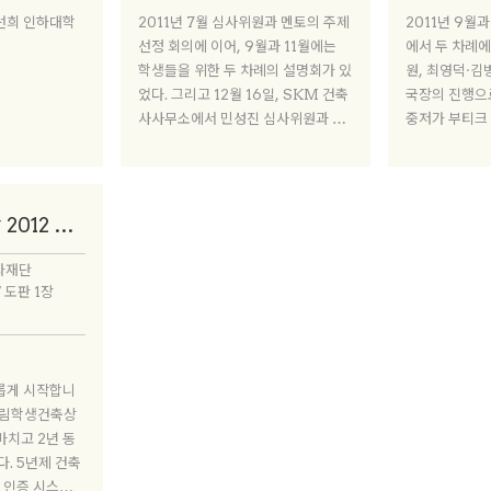
선희 인하대학
2011년 7월 심사위원과 멘토의 주제
2011년 9월
선정 회의에 이어, 9월과 11월에는
에서 두 차례에
학생들을 위한 두 차례의 설명회가 있
원, 최영덕·김
었다. 그리고 12월 16일, SKM 건축
국장의 진행으로
사사무소에서 민성진 심사위원과 최
중저가 부티크 
영덕 멘토 그리고 박성태 사무국장의
가 열렸다. 고
진행으로 현장 설명회를 개최했다. 작
시설 등 주제에
품 접수를 앞둔 마지막 모임인 만큼
뜨거운 현장 
이 날은 라이프스타일과의 연관성, 5
을 중심으로 정
정림학생건축상 2012 개요
년 후 호텔의 모습 등 좀 더 구체적인
질문들이 쏟아졌다.
화재단
/ 도판 1장
롭게 시작합니
마치고 2년 동
. 5년제 건축
고 인증 시스템이