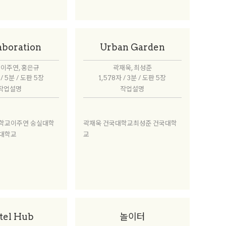
aboration
Urban Garden
 이주연, 홍은규
곽재욱, 최성준
 / 5분 / 도판 5장
1,578자 / 3분 / 도판 5장
작업설명
작업설명
학교이주연 숭실대학
곽재욱 건국대학교최성준 건국대학
대학교
교
tel Hub
놀이터