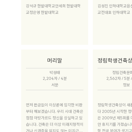
강석규 한밭대학교안세희 한밭대학
김성진 인하대학교윤
교정은영 한밭대학교
교전대호 인하대학교
머리말
박성태
정림건축문
2,204자 / 4분
2,562자 / 5분 
서문
정보
먼저 뜬금없이 이상론에 입각한 비판
정림학생건축상이 새
부터 해보겠습니다. 우리 시대 건축은
다 2005년 시작한 정림학생건축상
점점 아방가르드 정신을 상실하고 있
은 2009년 제5회를 
습니다. 건축은 더 이상 미래지향적이
안 휴지기를 가졌습니다
거나 신경증을 앓지도 않는 미지근하
학 전공 분야가 생기