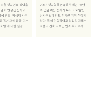
과 11월 정림건축 정림홀
2012 정림학생건축상 주제인, ‘5년
 걸쳐 민성진 심사위
후 문을 여는 중저가 부티크 호텔’은
병욱 멘토, 박성태 사무
심사위원과 멘토 회의를 거쳐 선정되
 ‘5년 후에 문을 여는
었다. 특히 현실적이고 상업적이라는
호텔’에 대한 설명회
호텔의 건축 외적인 면과 주거로서 재
객의 패턴과 동선, 부대
미있는 주제라는 의견이 맞물렸다. 다
 대한 질문이 쏟아졌던
음은 2011년 7월 5일 민성진 심사위
상황을 8개의 질의응답
원, 최영덕 멘토, 박성태 사무국장의
리했다.
회의 내용이다. 이를 통해 공모전에
대한 입체적인 접근과 이해에 도움이
되길 바란다.