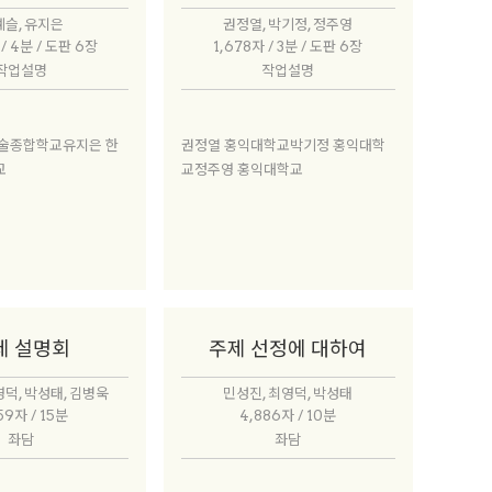
슬, 유지은
권정열, 박기정, 정주영
 / 4분 / 도판 6장
1,678자 / 3분 / 도판 6장
작업설명
작업설명
술종합학교유지은 한
권정열 홍익대학교박기정 홍익대학
교
교정주영 홍익대학교
제 설명회
주제 선정에 대하여
영덕, 박성태, 김병욱
민성진, 최영덕, 박성태
59자 / 15분
4,886자 / 10분
좌담
좌담