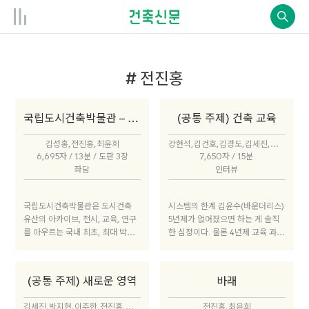
# 전진홍
국립도시건축박물관 – 전시
(공통 주제) 건축 교육
김성홍, 전진홍, 최윤희
강현석, 김건호, 김경도, 김세진, 김윤수, 김지훈, 맹필수, 문동환, 우지현, 전진홍, 전필준, 최영준, 최윤희
6,695자 / 13분 / 도판 3장
7,650자 / 15분
좌담
인터뷰
국립도시건축박물관은 도시건축
시스템의 한계 김윤수(바운더리스)
유산의 아카이브, 전시, 교육, 연구
5년제가 없어졌으면 하는 게 솔직
를 아우르는 국내 최초, 최대 박물
한 심정이다. 물론 4년제 교육 과정
관으로, 세종시 국립박물관단지 내
을 돌이켜보면 어떤 부분은 정량적
에 위치한다. 2020년 2단계 국제
평가조차 할 수 없는 수준으로 가르
설계공모를 거쳐 AZPML과 UKS
치기도 했다. 당시에는 튜터들이 건
(공통 주제) 새로운 영역
바래
T의 ‘재활용집합체’가 당선작으로
축을 너무 추상적으로 가르쳤고, 건
선정됐다. 현재 UKST와 심플렉스
축을 대하는 태도에 대한 가르침이
김세진, 박지현, 이주한, 전진홍, 전필준, 조성학, 최윤희
전진홍, 최윤희