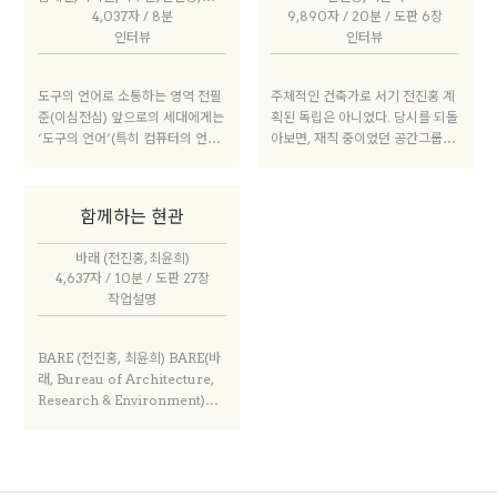
가 건축 프로젝트를 담당하여 진행
부족했다. 그래서 정규 교육 과정을
4,037자 / 8분
9,890자 / 20분 / 도판 6장
중이다. 건축, 전시기획, 소장품 구
거쳤음에도 물리적 실체로서 건축
인터뷰
인터뷰
입이 동시에 이뤄지는 전례없는 모
을 생각하는 방법을 잘 몰랐고, 반
델의 프로젝트로, 전시감독 김성홍,
드시 알아야 하는 지식이 상당히 부
전시부감독 전진홍, 최윤희가 전시
족했다. 심지어 별도의 교과목으로
도구의 언어로 소통하는 영역 전필
주체적인 건축가로 서기 전진홍 계
기획 연구 단계부터 참여하여 개관
배웠던 건축 법규나 재료에 관한 내
준(이심전심) 앞으로의 세대에게는
획된 독립은 아니었다. 당시를 되돌
전까지 준비하고 있다. 2025년 개
용조차 실무에서 적용하기에는 한
‘도구의 언어’(특히 컴퓨터의 언어)
아보면, 재직 중이었던 공간그룹의
관 예정이다.
계가 있어 다시 배워야 했다. 그렇
를 잘 다루는 능력이 기본적으로 요
법정관리 사태는 내게 큰 영향을 미
다고 해서 그 교육에 의미가 없었다
구될 것이라고 본다. 그래야 우리의
친 사건이었다. 전 세계를 누비며
는 것이 아니다. 다만 5년제에서 그
잠재적 협력자가 될 다른 분야의 사
다국적 회사로 운영되는 모델이 잘
런 부족한 부분을 체계화하고, 교과
함께하는 현관
람들과 원활하게 의사소통하고, 협
작동될 수도 있지만, 건축가가 거대
목과 교육 목표를 설정한 것까진 좋
업하게 될 것이다. 소수를 제외한
자본의 흐름에 기대어 사무소를 운
았는데 이제는 거기에 너무 매몰되
바래 (전진홍, 최윤희)
건축 디자인 분야의 사람들은 지금
영하는 것 외에 다른 대안적 모델이
었고, 장점이 퇴색됐다.
4,637자 / 10분 / 도판 27장
까지 그런 것에 둔감했다. 지속적으
필요하지 않을까 스스로 많이 묻게
작업설명
로 발전하고 있는 디지털 기술을 디
된 계기가 되었다. 이와 더불어 O
자인과 제작에 적용하는 일은 피할
MA의 영향을 받으며 성장한 세대
수 없는 현실이다. 그러므로 우리의
로, 클라이언트가 찾아올 때까지 기
BARE (전진홍, 최윤희) BARE(바
아이디어를 구현하고, 그것이 실제
다리기보다는 개인의 관심사를 연
래, Bureau of Architecture,
로 작동하도록 만들기 위해서는 스
구하고 생각을 발전 시켜 나아가는
Research & Environment)는
스로 도구의 언어를 더 깊이 이해할
능동적인 건축가의 모습을 그렸던
건축 행위를 리서치(research)에
수 있도록 노력해야 할 것이다.
것 같다. 이렇게 여러 가지가 복합
서 시작하여 주변환경(environm
적으로 작용하여 다소 시간이 걸리
ent)에 어떤 영향을 미치는지 까지
더라도 건축가로서 내적 논리를 탄
고민하는 건축 뷰로(Bureau)이
탄하게 갖추어 나아가는 것이 중요