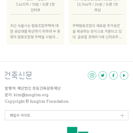
위한 사회적 시스템, 공동체가 시장
민을 나눈다.
7,420자 / 15분 / 도판 2장
12,944자 / 26분 / 도판 1장
이나 국가에 의존하지 않거나 최소
인터뷰
좌담
로 의존하며 관리하는 자기 조직적
시스템으로 정의한다. 또, 우리가
물려받거나 함께 생산하여 더 발전
최근 서울시는 협동조합주택에 대
주택협동조합이 새로운 주거공간
시키거나 줄어들지 않은 상태로 자
한 공감대를 확산하기 위하여 두 종
을 제공하는 방식으로 거론되고 있
손에게 물려주어야 하는 부, 곧 자
류의 협동조합형 주택을 시범사업
다. 글로벌 경제위기와 신자유주의
연의 선물, 시민 인프라, 문화 작품,
으로 추진하고 있다. 그중 하나는
퇴보 이후의 삶에 대한 새로운 전망
전통, 지식 등으로 정의한다.
육아를 테마로 한 가양동 협동조합
으로 사람 사이의 관계망을 회복하
형 공공임대주택이고 다른 하나는
여 공동체 안에서 함께 살아갈 방법
예술, 문화를 주제로 한 만리동 예
을 찾고자 하는 것이 가장 큰 이유
술인 협동조합형 공공임대주택이
일 것이다. 주택협동조합에 대한 기
다. 이 두 프로젝트에 모두 참여한
초적이면서도 반드시 짚어야 할 것
EMA건축사무소 이은경 소장에게
은 무엇인지 알아보기 위해 신철영,
우리나라에서는 다소 생소할 수 있
기노채, 전은호, 김란수 씨와 함께
는 입주자와 설계를 함께하는 ‘참
이야기를 나눴다.
발행처: 재단법인 정림건축문화재단
여형 공동주택’ 설계 경험을 들었
문의: kim@junglim.org
다.
Copyright © Junglim Foundation.
패밀리 사이트