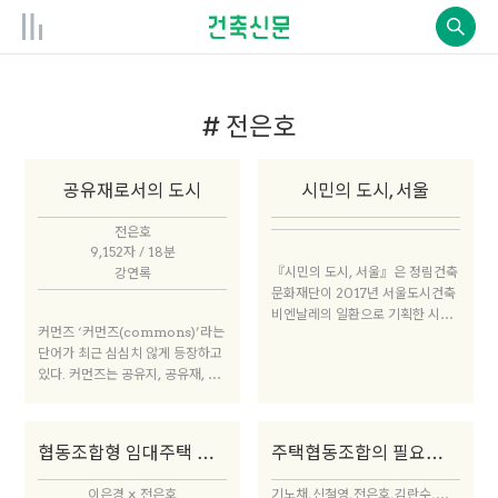
# 전은호
공유재로서의 도시
시민의 도시, 서울
전은호
9,152자 / 18분
『시민의 도시, 서울』은 정림건축
강연록
문화재단이 2017년 서울도시건축
비엔날레의 일환으로 기획한 시민
커먼즈 ‘커먼즈(commons)’라는
교양강좌의 강연을 글로 정리, 편집
단어가 최근 심심치 않게 등장하고
한 책이다. ‘사회적 자본’, ‘공동의
있다. 커먼즈는 공유지, 공유재, 공
부’, ‘지역공동체’ 등의 큰 주제를
유 자원 등으로 조금씩 다르게 해석
아우르며 사회학자, 행정가, 건축
되는데, 데이비드 볼리어1의 『공
가, 활동가, 도시학자, 정치가들의
유인으로 사고하라』를 보면, 커먼
이야기를 담았다. 이를 통해 도시의
협동조합형 임대주택 설계건축가를 만나다
주택협동조합의 필요충분조건
즈를 공동의 가치와 정체성을 보존
공공성은 무엇이며, 시민은 어떤 권
하는 자원을 장기적으로 관리하기
리와 책임을 갖고 있는지에 대한 고
이은경 × 전은호
기노채, 신철영, 전은호, 김란수, 박성태