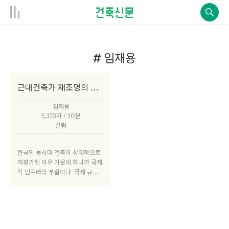
# 임재용
근대건축가 재조명의 이유
임재용
5,373자 / 10분
칼럼
한국의 동시대 건축이 상대적으로
저평가된 이유 가운데 하나가 국제
적 인프라의 부실이다. 국제 규모의
행사에서 건축가의 역할이 큰 맥락
의 기획자에 이르지 못했다는 것과
현대건축 선배 세대의 건축 유전자
를 재평가하고 새로운 시대정신으
로 끌어내려는 노력이 미흡한 것이