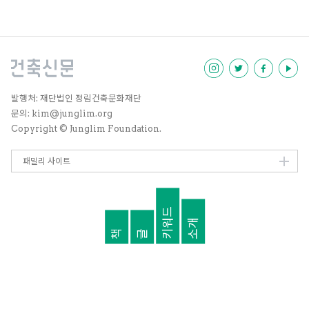
주요 원인이다. 건축가 임재용은 내
년 서울세계건축대회를 통해 한국
의 근대건축가를 재조명하는 작업
이 꼭 필요하다고 제안한다.
발행처: 재단법인 정림건축문화재단
문의: kim@junglim.org
Copyright © Junglim Foundation.
패밀리 사이트
키워드
소개
책
글