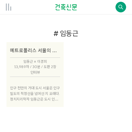
# 임동근
메트로폴리스 서울의 작동원리
임동근 × 이경희
13,989자 / 30분 / 도판 2장
인터뷰
인구 천만의 거대 도시 서울은 인구
밀도의 적정선을 넘어선 지 오래다.
정치지리학자 임동근은 도시 인구
증가는 필연적으로 그 도시를 메트
로폴리스로 만드는데, 그 순간을 결
정하는 힘들이 무엇인지 한 권의 책
으로 정리했다. 국가의 재산과 권력
은 과거 영토에서 인구로 그 중심과