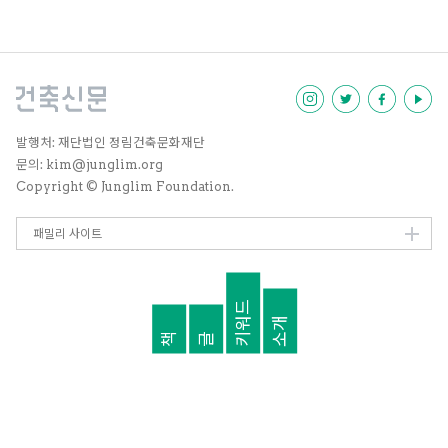
중요도가 옮겨졌고, 인구 통치술은
봉건제의 이야기가 아니라 오늘날
우리가 모르는 사이 매우 깊숙이 자
리 잡고 있다. 메트로폴리스의 어원
을 따라가면 ‘모母도시’라는 뜻이
있는데, 그렇다면 서울의 식민도시
는 어디일까? 라는 흥미로운 질문
으로 시작하는 이 책을 중심으로,
발행처: 재단법인 정림건축문화재단
오늘날 서울의 통치술은 바른 방향
문의: kim@junglim.org
으로 작동하고 있는지 임동근 박사
Copyright © Junglim Foundation.
께 들어보았다.
패밀리 사이트
키워드
소개
책
글