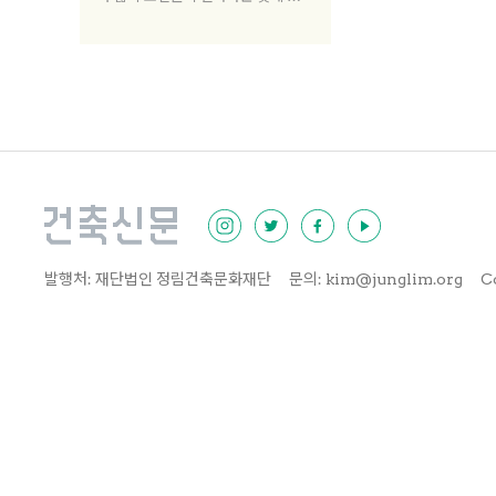
하는 것으로 보인다. 주요 미술관 큐
레이터들과 건축 전시 성황의 이유와
앞으로의 전망을 이야기 나눴다.
발행처: 재단법인 정림건축문화재단
문의: kim@junglim.org
C