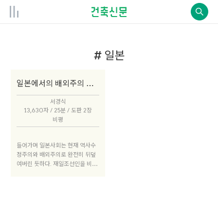
# 일본
일본에서의 배외주의 대두와 계속되는 식민지주의
서경식
13,630자 / 25분 / 도판 2장
비평
들어가며 일본사회는 현재 역사수
정주의와 배외주의로 완전히 뒤덮
여버린 듯하다. 재일조선인을 비롯
한 소수자들이 당면한 위기는 점점
더 심화되어간다. 어쩌다가 이렇게
되어버린 것일까? 일본사회가 현재
상황에 이르게 된 원인을 생각하기
위해서는 장기적·중기적·단기적인