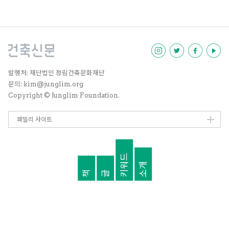
한국 부부는 서로 생각이 다르다는
점을 확인했을 때 대화를 통해 드러
내고 가깝게 지내도록 노력하기보
다는, 차라리 덮고 지나가는 편을
택한다. 얘기를 꺼내보았자 합의를
이루기보다는, 말다툼으로 마감되
는 경험을 주로 해왔고 또 하기 때
문이다. 모두 자신의 기존 생각에
발행처: 재단법인 정림건축문화재단
대해 회의할 줄 모른 채 고집하기
문의: kim@junglim.org
때문인데, 애정으로 맺어졌고 대화
Copyright © Junglim Foundation.
를 나눌 시간도 충분하고 계급적 처
지도 동일한 부부 사이에서조차 설
득을 포기한 채 살아가는 우리 사회
패밀리 사이트
에서 과연 누가 누구를 설득할 수
있을까.
키워드
소개
책
글