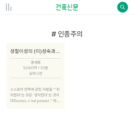
# 인종주의
성찰이성의 (미)성숙과 소수자
홍세화
5,060자 / 10분
오피니언
스스로의 만족에 갇힌 사람들 “‘회
의한다’는 것은 ‘생각한다’는 것이
다Douter, c’est penser.” 데카
르트의 말에 비추어 볼 때, 한국 사
회 구성원들은 회의하지 않으며, 생
각하지 않는다. 이 점은 부부 사이
조차 설득을 포기한 채 살아가는 모
습에서도 확인할 수 있다. 대부분의