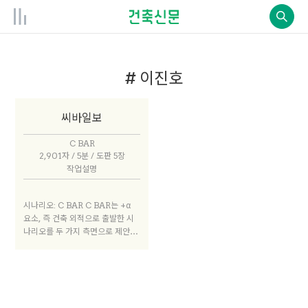
# 이진호
씨바일보
C BAR
2,901자 / 5분 / 도판 5장
작업설명
시나리오: C BAR C BAR는 +α
요소, 즉 건축 외적으로 출발한 시
나리오를 두 가지 측면으로 제안한
다. 하나는 공유 경제 논리에서 출
발한 비즈니스 모델, 또 다른 하나
는 지구단위 안에서의 공유 주거 모
델이다. 우리의 시나리오와 +α에
대한 다양한 논의와 생각들은 신문