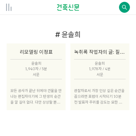
# 윤솔희
리모델링 이정표
녹취록 작업자의 글: 질문으로부터 배운 것
윤솔희
윤솔희
1,940자 / 5분
1,978자 / 4분
서문
서문
모든 공사가 끝난 뒤에야 건물을 만
관찰자로서 가장 인상 깊은 순간을
나는 편집자이기에 그 탄생의 순간
꼽으라면 포럼이 시작되기 10분
을 알 길이 없다. 다만 상상할 뿐이
전 발표자 주위를 감도는 묘한 긴장
다. 건축가와 클라이언트가 만나 어
감을 말하겠다. 창 너머를 바라보며
떤 인사로 대화를 시작할까, 클라이
거듭 물 잔을 들이키는 건축가의 표
언트는 어떤 단어로 자신의 꿈을 설
정에는 갓 완성한 발표 자료를 되뇌
명할까. “요즘 사람들은 뭘 좋아하
어보는 아득함, 아직 비어 있는 자
나요?” “요즘 거기가 유명하던데
리를 눈으로 셈해보며 번뜩 스치는