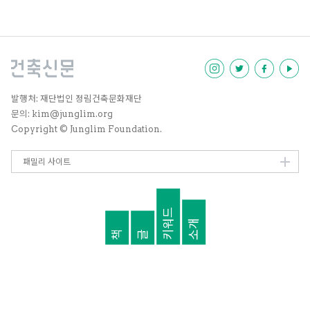
그곳과 비슷하되 더욱 멋진 공간을
걱정, 밀려드는 청중들 사이에서 지
만들고 싶어요.” 또는 사진을 빼곡
인을 찾은 반가움 등이 빠르게 오버
하게 담아 놓은 폴더를 열어 보이며
랩되며 지나간다. 마치 첫 소개팅
“저는 이런, 이런 모습의 건물을 짓
자리처럼 어색함과 기대감이 공기
고 싶은데 어떨까요?”라고 운을 떼
중에 녹아 있다. 만약 이런 자리에
지 않을까. ‘건축은 시대의 거울’이
능수능란한 고수였다면 이와 같은
라는 격언처럼 둘은 마주 앉아 먼저
풋풋함을 느끼기는 어려웠을 것이
사회를, 오늘의 트렌드를 논하리라.
다.
발행처: 재단법인 정림건축문화재단
문의: kim@junglim.org
Copyright © Junglim Foundation.
패밀리 사이트
키워드
소개
책
글