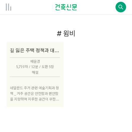
# 윔비
길 잃은 주택 정책과 대안으로서의 윔비 프로그램
배윤경
5,719자 / 12분 / 도판 5장
해설
네덜란드 주거 관련 예술기획과 정
책 _ 거주 공간은 안전함과 편안함
을 지향하며 지루한 공간이 무한 반
복된다. 대부분은 사적이고 보수적
인 공간에 거주하고, 이에 불안을
느끼는 이들은 최소한의 사회적 발
언의 계기로 삶의 공간을 실천의 무
대로 삼는다. 하지만 대안적이고 자