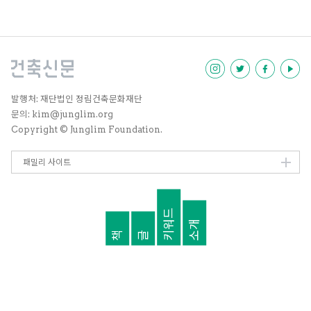
율적인 삶의 공간의 등장은 여전히
회의적이다. 네덜란드 위트레흐트
에 있는 현대미술 및 디자인 연구소
인 카스코Casco의 최빛나 디렉터
인터뷰와 건축 칼럼니스트 배윤경
의 글을 통해 몇몇 주거 관련 프로
젝트의 교훈을 들어봤다.
발행처: 재단법인 정림건축문화재단
문의: kim@junglim.org
Copyright © Junglim Foundation.
패밀리 사이트
키워드
소개
책
글