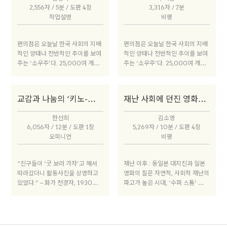
담아낸 영화다. 건축가 김광수와 영
월까지 시리아 내전을 기록한 다큐
2,556자 / 5분 / 도판 4장
3,316자 / 7분
화감독 박경근은 조선소와 제철소
멘터리 영화이다. 주인공은 국가대
작업설명
비평
의 압도적인 규모에서 느껴지는 강
표 골키퍼 출신인 19세의 바셋 살
박과 공포 그리고 매혹에 대해, 그
룻. 그는 고향 홈스의 민주화 투쟁
리고 그 어떤 것을 염원하고 정성을
이 정부군에 의해 무력 진압되자 친
편의점은 오늘날 한국 사회의 지배
편의점은 오늘날 한국 사회의 지배
다하는 것에 대해, 그 만날 수 없음
구들과 총을 들었다. 이 영화는 바
적인 양태나 전반적인 추이를 보여
적인 양태나 전반적인 추이를 보여
에 대해 긴 이야기를 나눴다.
셋을 따라가며 참혹한 시리아 내전
주는 ‘소우주’다. 25,000여 개가
주는 ‘소우주’다. 25,000여 개가
의 한복판으로 우리를 안내한다.
성업 중이며 인구 2,000명 당 한
성업 중이며 인구 2,000명 당 한
‘아랍의 봄’을 다룬 그 어떤 다큐멘
개 꼴이다. 당연 세계 최고 수준이
개 꼴이다. 당연 세계 최고 수준이
터리 보다 강력한 힘을 가진 이유는
다. 작은 점포 역할에서 금융, 치안
다. 작은 점포 역할에서 금융, 치안
현실의 나열이 아니라 뚜렷한 서사
교감과 나눔의 ‘키노-아이’
재난 사회에 던진 영화적 질문
등 공적 영역으로 영토 확장 중이
등 공적 영역으로 영토 확장 중이
를 발견해 재창조했기 때문이다. 영
다. 또한 일상의 중심이자 사회 부
다. 또한 일상의 중심이자 사회 부
화제를 위해 서울을 찾은 탈랄 덜키
한선희
김소영
조리함의 단면이기도 하다. 최근
조리함의 단면이기도 하다. 최근
감독을 정재은 감독이 인터뷰했다.
6,056자 / 12분 / 도판 1장
5,269자 / 10분 / 도판 4장
『편의점 사회학』을 출간한 사회
『편의점 사회학』을 출간한 사회
오피니언
비평
학자 전상인을 인터뷰하고, 편의점
학자 전상인을 인터뷰하고, 편의점
이 주 무대인 김경묵 감독의 신작
이 주 무대인 김경묵 감독의 신작
영화 <이것이 우리의 끝이다>를 소
영화 <이것이 우리의 끝이다>를 소
“친구들이 ‘굿 보러 가자’고 해서
재난 이후 : 동일본 대지진과 일본
개한다. 한국 사회에서 편의점이 말
개한다. 한국 사회에서 편의점이 말
따라갔더니 활동사진을 상영하고
영화의 질문 자연적, 사회적 재난의
하는 것은 무엇일까.
하는 것은 무엇일까.
있었다.” – 화가 천경자, 1930년
파고가 높은 시대, ‘수퍼 스톰’ 샌디
대
가 미국 맨해튼과 월스트리트를 강
타하고 전기와 인터넷을 끊어버린
다. 트위터의 새처럼 지저귀면서
‘고독을 잃어버린 시간’을 살던 사