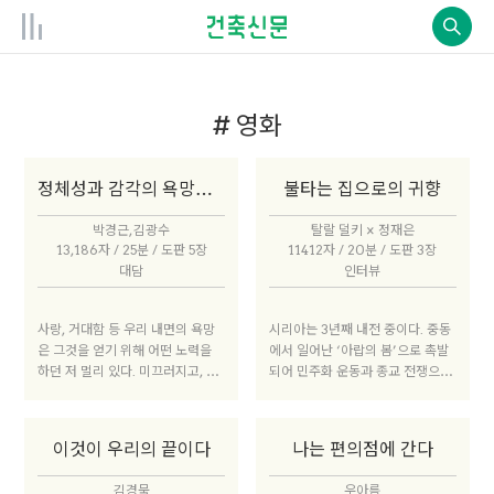
# 영화
정체성과 감각의 욕망과 좌절
불타는 집으로의 귀향
박경근, 김광수
탈랄 덜키 × 정재은
13,186자 / 25분 / 도판 5장
11412자 / 20분 / 도판 3장
대담
인터뷰
사랑, 거대함 등 우리 내면의 욕망
시리아는 3년째 내전 중이다. 중동
은 그것을 얻기 위해 어떤 노력을
에서 일어난 ‘아랍의 봄’으로 촉발
하던 저 멀리 있다. 미끄러지고, 빠
되어 민주화 운동과 종교 전쟁으로
져나가고, 결국은 녹이 슬어 시든
확대되며 해결점 없이 계속되고 있
다. 영화 <철의 꿈>은 거대한 유조
다. 올해 EBS 국제다큐영화제(EID
선을 만드는 사람들, 철을 녹이는
F)에서 대상을 받은 <홈스는 불타
이것이 우리의 끝이다
나는 편의점에 간다
사람들, 사랑을 좇는 사람들을 통해
고 있다Return to Homs>(201
대서사와 개인의 관계를 아름답게
3)는 2011년 8월부터 2013년 8
김경묵
우아름