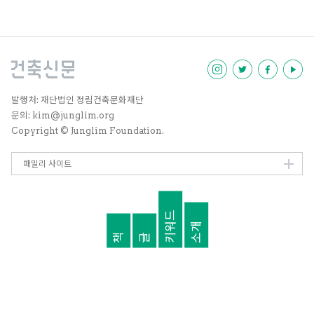
기 위해 국경을 넘는다. 이런 점에
자신을 삶을 바친 여성 노동자들의
서 우리 모두는 ‘이주자’다. 우리는
현장은 임흥순의 즉흥적이고 따뜻
떠난 집을 고향 또는 정든 곳, 또는
한 시선의 비판을 통해 현대 자본주
모국이라 부른다. 인생, 가족, 살림
의의 폭압성과 더불어 여성적 위로
살이, 감정, 스토리 등이 담긴 어떤
를 떠올리게 한다. 미학자 양효실의
장소를 떠나면 우리는 그곳을 그리
인터뷰와 사회학자 조은의 크리틱
워하거나 돌아갈 안식처로 기억하
을 통해 임흥순의 세계를 다각적으
기도 한다. 그러나 떠나온 곳만큼
로 살펴본다.
발행처: 재단법인 정림건축문화재단
새롭게 정주하는 곳에 대한 희망과
문의: kim@junglim.org
기대가 있기에 사람들은 집을 떠난
Copyright © Junglim Foundation.
다. 삶을 안착시키고 안정화하는 데
필요한 제1의 공간은 물리적 형태
의 ‘집’이다. 어떤 집에 살 수 있고,
패밀리 사이트
살 만한가에 따라 사회적 신분이 결
정되고 그들의 인간적 권리와 향유
할 수 있는 혜택이 구체화된다. 당
키워드
연히 부와 계급은 집의 형태를 결정
소개
짓는 중요한 요소다. 그러나 모든
책
글
이에게는 사회적 존재로서의 자격
이 있기에 모든 사회는 주거와 거주
의 안정성을 보장할 의무를 진다.
그만큼 집은 기초적이고 근본적인
인권의 영역이다. 그렇다면 국경을
넘어 한국으로 오는 이주자가 한국