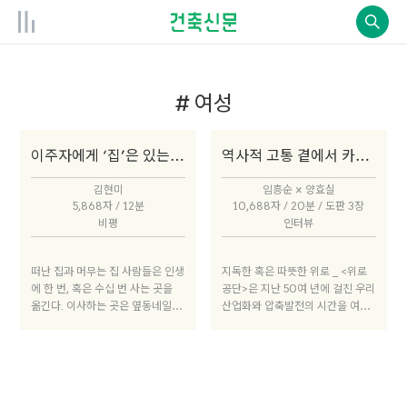
# 여성
이주자에게 ‘집’은 있는가?
역사적 고통 곁에서 카메라로 서있다
김현미
임흥순 × 양효실
5,868자 / 12분
10,688자 / 20분 / 도판 3장
비평
인터뷰
떠난 집과 머무는 집 사람들은 인생
지독한 혹은 따뜻한 위로 _ <위로
에 한 번, 혹은 수십 번 사는 곳을
공단>은 지난 50여 년에 걸친 우리
옮긴다. 이사하는 곳은 옆동네일 수
산업화와 압축발전의 시간을 여성
도 있고, 농촌에서 도시, 도시에서
노동자들의 공간을 통해 보여준다.
농촌으로 이주하는 것처럼 자연환
그들의 억압적 삶을 단순 폭로하는
경이나 먹고 사는 방식이 전혀 다른
것이 아니라 삶의 공간으로 성찰한
장소일 수도 있다. 어떤 이들은 언
다. “선택할 것이 있는 삶을 살아보
어나 의식주가 다른 나라로 이주하
고 싶다”는 바람처럼 가족을 위해