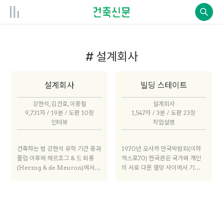
# 설계회사
설계회사
빌딩 스테이트
강현석, 김건호, 이종철
설계회사
9,731자 / 19분 / 도판 10장
1,547자 / 3분 / 도판 23장
인터뷰
작업설명
건축하는 법 강현석 유학 기간 중과
1970년 오사카 만국박람회(이하
졸업 이후에 헤르조그 & 드 뫼롱
엑스포70) 한국관은 국가와 개인
(Herzog & de Meuron)에서 3
의 서로 다른 열망 사이에서 기이하
년 넘게 실무를 했다. 학교에서는
게 절충됐다. 우리는 이 전시에서
상황과 맥락을 보고, 읽고, 생각하
나란히 공존할 수 없었던 엑스포7
는 방식을 배웠고, 사무실에서는 구
0 한국관의 두 가지 역사적 시간을
체적인 생각들을 건축 어휘를 사용
중립적인 공동 기반으로 이동시켜
해 완결된 물리적인 문장으로 치환
대면하게 한다. 양립 불가능한 현상