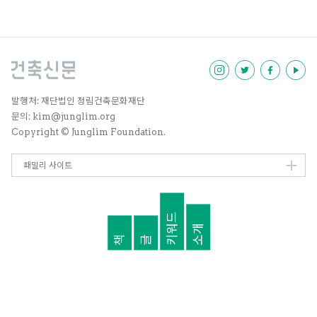
하는 법을 배웠다. 자크(Jacques)
들은 시차적 관점을 통해 하나의 차
와 피에르(Pierre)는 항상 부연 설
원에 담긴다. 전시관 내부로 들어온
명 없이도 즉각적으로 발현하는
엑스포70 한국관은 외부에 설치된
반-재현적인 건축을 강조했는데,
두 개의 오브젝트가 만들어내는 현
프로젝트의 초기 단계에서 두 사람
상 사이에 존재한다. 변화하는 관찰
의 생각이 무수한 시행착오와 부산
자의 위치에 따라 새롭게 제시되는
물들을 거쳐 하나의 구축물로 귀결
시점들은 두 현상을 배경으로 끊임
되는 과정들을 경험할 수 있었다.
없이 동요하며, 엑스포70 한국관
발행처: 재단법인 정림건축문화재단
지금도 그 때의 과정들을 떠올리면
에서 밀접하게 연결돼 있던 관점들
문의: kim@junglim.org
서 설계한다. 물론 당시 함께 일했
을 비로소 대면시킨다.
Copyright © Junglim Foundation.
던 소중한 동료들과 여행에서의 경
험들은 현재까지도 큰 자산이 되고
있다.
패밀리 사이트
키워드
소개
책
글