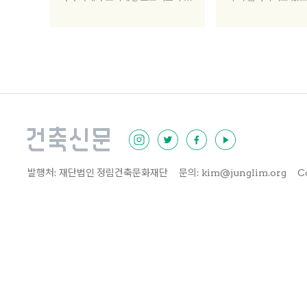
공 요건으로 번졌다. 북촌, 성수동, 신
기가 더 쉬워졌다. 
당동 등 “그만하면 성공”이라고 꼽힌
미지 위주로 소통하는
몇몇 사례들은 모두 부동산 가격 상승
많이 쓰이는 매체가 
을 업은 곳이었다. 힙플레이스가 됐
공간을 설계할 경우에
고, 젠트리피케이션을 겪는다. 반면
머블한 장소, 한 샷을
성과가 불분명한 지역들은 예외 없이
한 고민을 할 수밖에 
부동산 가격 상승 없이 현상 유지 상
다.
태다. 산행 중 대화인지라 결론 없이
그쳤지만, 이 화제는 평소의 의문으
로 연장되며 내 머리를 맴돌았다. 부
동산 가격이 안 오르면, 현상 유지면,
발행처: 재단법인 정림건축문화재단
문의: kim@junglim.org
C
실패인가?