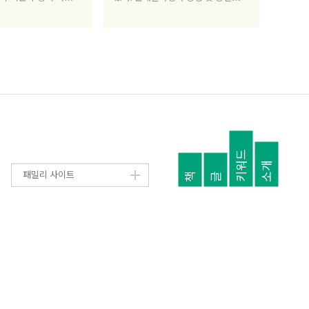
 내외부로 생각을 확장
기획했으며, 건축 아카이브 레오퐁을
공감의 장을 넓히려고
개발하고 있다.
키워드
소개
패밀리 사이트
책
글