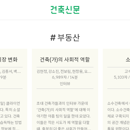
# 부동산
시장 변화
건축(가)의 사회적 역할
강승현, 권이철, 김나운, 김종서, 백상훈, 신민지, 이복기, 조세연, 최민욱, 최윤영
김현정, 강소진, 전보림, 현창용, 오승현, 박혜선, 권경민, 신주영, 임윤택, 고석홍
고석
 9분
6,989자 / 14분
5,103자 
인터뷰
초대 건축가들과의 인터뷰 가운데
소수건축에서 
다. 특히 소셜
‘건축(가)의 사회적 역할’에 대해 이
이다. 소수건축
고 있다. 건축
야기한 아홉 팀의 말을 한데 모았다.
체로 구획되지 
 습득하는 방법
이들은 작은 시도가 제 역할을 다할
의 공간 개념은
고 정보에 접근하
때, 충분히 더 좋은 사회가 만들어진
통을 위함이다.