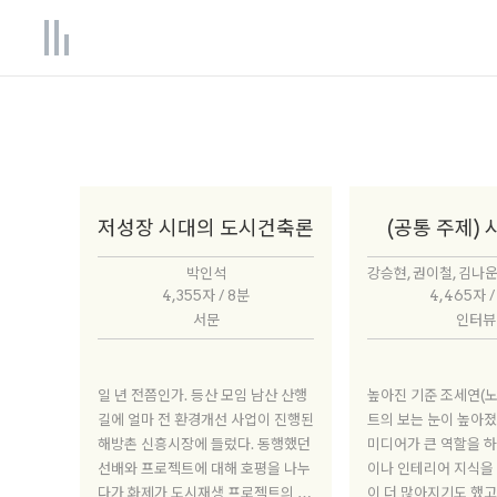
저성장 시대의 도시건축론
(공통 주제) 
박인석
4,355자 / 8분
4,465자 /
서문
인터뷰
일 년 전쯤인가. 등산 모임 남산 산행
높아진 기준 조세연(노말) 클라이언
길에 얼마 전 환경개선 사업이 진행된
트의 보는 눈이 높아졌
해방촌 신흥시장에 들렀다. 동행했던
미디어가 큰 역할을 하
선배와 프로젝트에 대해 호평을 나누
이나 인테리어 지식을
다가 화제가 도시재생 프로젝트의 성
이 더 많아지기도 했