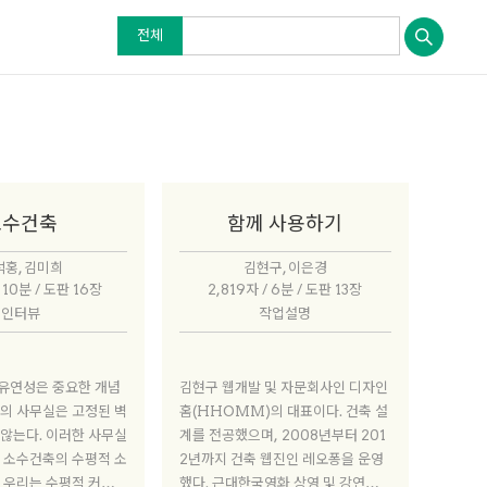
전체
소수건축
함께 사용하기
홍, 김미희
김현구, 이은경
/ 10분 / 도판 16장
2,819자 / 6분 / 도판 13장
인터뷰
작업설명
유연성은 중요한 개념
김현구 웹개발 및 자문회사인 디자인
의 사무실은 고정된 벽
홈(HHOMM)의 대표이다. 건축 설
않는다. 이러한 사무실
계를 전공했으며, 2008년부터 201
 소수건축의 수평적 소
2년까지 건축 웹진인 레오퐁을 운영
 우리는 수평적 커뮤니
했다. 근대한국영화 상영 및 강연회를