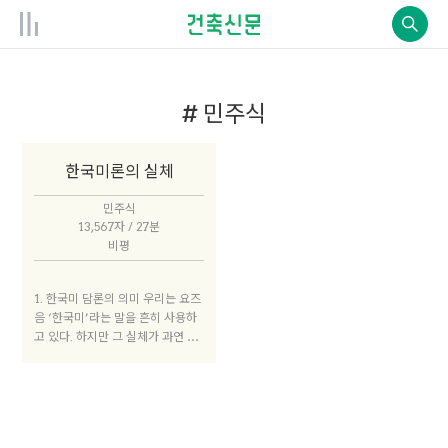
# 민주식
한국미론의 실체
민주식
13,567자 / 27분
비평
1. 한국미 담론의 의미 우리는 요즈
음 ‘한국미’라는 말을 흔히 사용하
고 있다. 하지만 그 실체가 과연 무
엇이며 또 어떻게 정의 내릴 수 있
는지를 말하기는 그리 쉽지 않다.
한국미라는 것은 이전부터 주어져
존재하는 것이 아니다. 한국미에 대
한 논의가 시작됨으로써 비로소 존