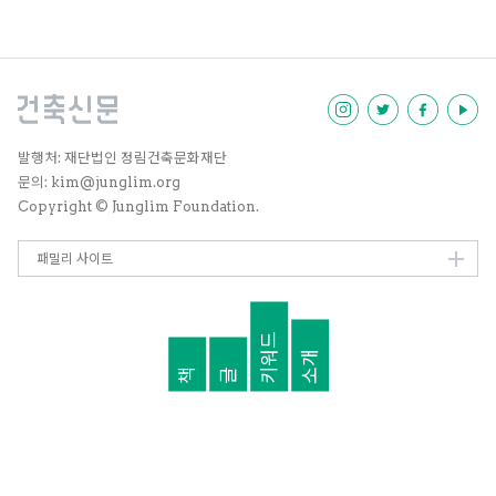
재한다고 볼 수 있다. 그 발단은 19
20년대에 접어들어서이다. 초창기
에는 비록 외국인 연구자들에 의해
행해졌다는 점에서 아쉬움을 남기
고 있지만, 이후 이를 바탕으로 하
여 오늘날까지 활발한 논의를 이어
가고 있다. 일제강점기에 활동했던
야나기 무네요시와 고유섭이 제시
발행처: 재단법인 정림건축문화재단
한 한국미론이 현재까지 크게 영향
문의: kim@junglim.org
을 미치고 있다. 1960년대와 70
Copyright © Junglim Foundation.
년대에는 주로 민족주의적 관점에
서 한국미를 조명하려 했으며, 나아
가 90년대 이후 세계화를 맞이하
패밀리 사이트
며 글로벌 공동체라는 시야 속에서
한국미가 무엇인지를 고찰하려는
반성이 일기도 하였다. 우리는 한국
키워드
미를 바라보는 시각이 이처럼 시대
소개
에 따라 그 모습을 달리하고 있음에
책
글
주목할 필요가 있다. 한국미는 고정
불변의 실체가 아니라 언제나 움직
이며 변화하고 있으며, 또 새롭게
해석되고 있다.