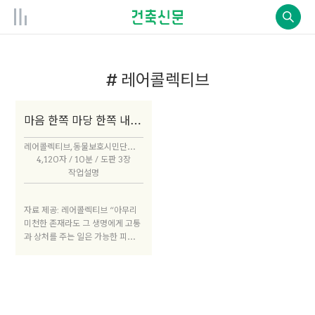
# 레어콜렉티브
마음 한쪽 마당 한쪽 내어주기 프로젝트
레어콜렉티브, 동물보호시민단체 카라 × 오재우
4,120자 / 10분 / 도판 3장
작업설명
자료 제공: 레어콜렉티브 “아무리
미천한 존재라도 그 생명에게 고통
과 상처를 주는 일은 가능한 피해야
한다. 그것이 우리가 인간중심주의
에서 벗어나고, 그간의 불의를 책임
지는 길이다.”