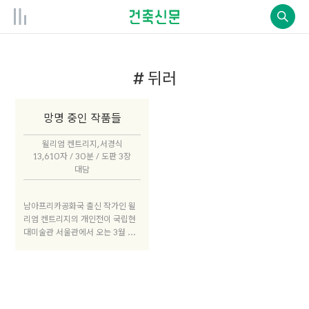
# 뒤러
망명 중인 작품들
윌리엄 켄트리지, 서경식
13,610자 / 30분 / 도판 3장
대담
남아프리카공화국 출신 작가인 윌
리엄 켄트리지의 개인전이 국립현
대미술관 서울관에서 오는 3월 27
일까지 열린다. 인종차별, 폭력과
고통, 삶과 죽음 등을 다뤄왔던 그
의 초기작부터 최근작까지 108점
이 선보인다. 극단적인 인종차별 정
책인 아파르트헤이트가 있는 남아