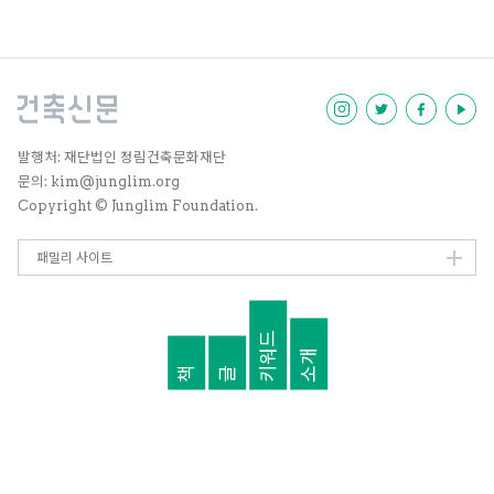
공 요하네스버그의 스튜디오에서
일기를 쓰듯 만들어진 시대를 증언
한 작업들이다. 지난 12월 1일 서울
관에서는 켄트리지의 작업론 발제
에 이어 도쿄경제대학교 서경식 교
수와의 대담 자리가 있었다. 서경식
교수는 켄트리지 대표작인 <움직
이는 드로잉>, <블랙박스>, <마술
발행처: 재단법인 정림건축문화재단
피리> 등의 작업을 통해 망명, 비관
문의: kim@junglim.org
주의, 그리고 주변적 고찰이란 키워
Copyright © Junglim Foundation.
드로 이야기를 건넸다.
패밀리 사이트
키워드
소개
책
글