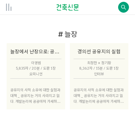
# 늘장
늘장에서 난장으로: 공유지를 지키는 시민행동
경의선 공유지의 실험
이영범
최정한 × 정기황
5,835자 / 20분 / 도판 1장
8,362자 / 15분 / 도판 1장
오피니언
인터뷰
공유지의 사적 소유에 대한 실험과
공유지의 사적 소유에 대한 실험과
대책 _ 공유지는 거의 사라지고 없
대책 _ 공유지는 거의 사라지고 없
다. 개발논리에 공공마저 가세하면
다. 개발논리에 공공마저 가세하면
서 사적 소유지만이 증가한다. 경의
서 사적 소유지만이 증가한다. 경의
선 폐선 부지도 대자본이 과도하게
선 폐선 부지도 대자본이 과도하게
들어오며 삶의 다양성과 지속성이
들어오며 삶의 다양성과 지속성이
위협받고 있다. 이런 상황 속에서
위협받고 있다. 이런 상황 속에서
작은 삶터인 ‘늘장’이 퇴거명령을
작은 삶터인 ‘늘장’이 퇴거명령을