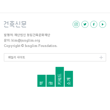
받자 시민들이 나서서 ‘경의선 공
받자 시민들이 나서서 ‘경의선 공
유지 시민행동’을 출범시켰다. 공
유지 시민행동’을 출범시켰다. 공
유지 독점에 맞서는 이들의 이야기
유지 독점에 맞서는 이들의 이야기
를 들어보았다.
를 들어보았다.
발행처: 재단법인 정림건축문화재단
문의: kim@junglim.org
Copyright © Junglim Foundation.
패밀리 사이트
키워드
소개
책
글