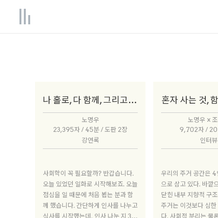
나 홀로, 다 함께, 그리고 점이지대
혼자 사는 것, 
노명우
노명우 × 
23,395자 / 45분 / 도판 2장
9,702자 / 20
강연록
인터뷰
사회학이 꼭 필요할까? 반갑습니다.
우리의 주거 공간은 4
오늘 있었던 일화로 시작해보죠. 오늘
으로 삼고 있다. 바
점심을 일 때문에 처음 뵙는 분과 함
닫힌 내부 지향적 구조
께 했습니다. 간단하게 인사를 나누고
주거는 이것보다 심한
식사를 시작했는데, 인사 나눈 지 3분
다. 사회적 분리는 물