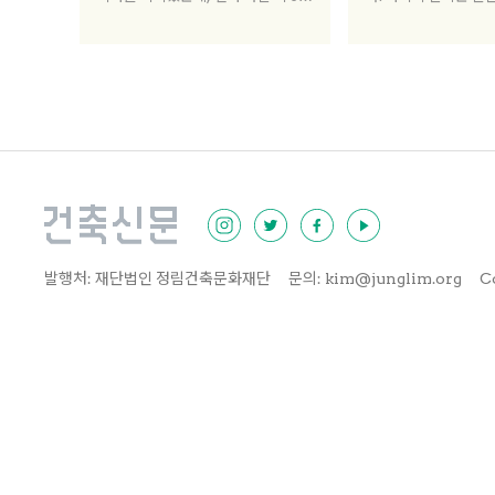
도 채 지나지 않아 그분이 저에게 ‘수
하다 보니 사적영역과
도사 같은 느낌이 난다’ 하시는 거예
나드는 경험은 부족할 
요. 나의 어디에서 그런 분위기가 난
인 가구가 급속하게 늘
다는 걸까, 이게 칭찬일까 무엇일까
미 심화된 공간의 자
등 알 수 없는 상황이었어요. 누군가
수 있는 곳이 거의 없
에게 저는 자유로운 사람이 아니라 허
유지를 갖는 ‘혼자 사는
벅지를 찔러가면서 고통스럽게 참고
장하고 있다. ‘통의동
사는 사람처럼 보일 수도 있겠다는 생
축가 조재원이 사회학
각을 했습니다. 새삼스레 세상의 양면
터뷰하고, 사회학자 
성을 떠올렸습니다. 오늘 나누게 될
가져야만 하는 공유지
이야기도 세상만사의 양면성과 관련
썼다.
발행처: 재단법인 정림건축문화재단
문의: kim@junglim.org
C
이 있습니다.