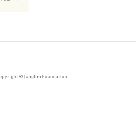
 공적영역을 넘
수밖에 없다. 1
고 있지만, 이
본화로 마땅히 살
다. 대안으로 공
 우리 집’이 등
집’ 거주자인 건
자 노명우를 인
조은이 청년이
에 대한 칼럼을
opyright © Junglim Foundation.