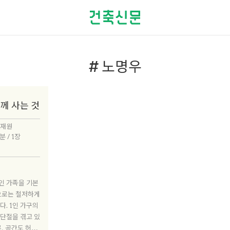
# 노명우
함께 사는 것
조재원
분 / 1장
인 가족을 기본
깥으로는 철저하게
다. 1인 가구의
 단절을 겪고 있
론, 공간도 허술