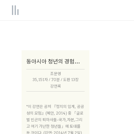
동아시아 청년의 경험과 빈곤
조문영
35,151자 / 70분 / 도판 13장
강연록
*이 강연은 공저 『정치의 임계, 공공
성의 모험』(혜안, 2014) 중 「글로
벌 빈곤의 퇴마사들-국가,자본,그리
고 여기 가난한 청년들」에 토대를
둔 것이다. (강연: 2014년 7월 2일)