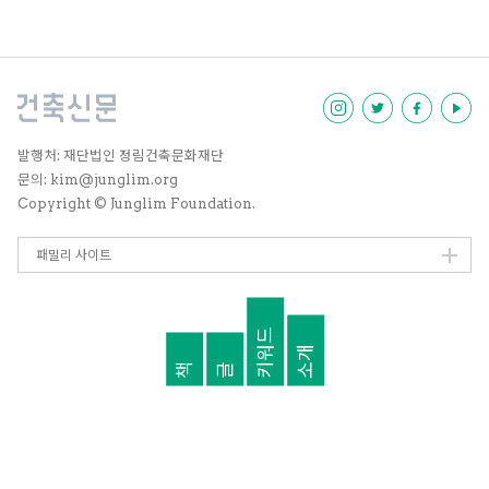
세미나를 여는 것이다. 본인이 살
영역만 남기고 나머지 부분은 이렇
게 경작지 내지는 카페, 사랑방, 가
게, 세미나실 등 복합적으로 운용한
다. 물론 이 도시농업은 종래의 수
평적 방식이 아니며 공간을 입체적
으로 활용하는 것이다. 이렇게 만들
어진 결과물은 건축적으로 보면
발행처: 재단법인 정림건축문화재단
‘녹색의 공극’이라고 할 만한 것인
문의: kim@junglim.org
데, 이것이 점점 더 퍼져나가면 공
Copyright © Junglim Foundation.
극률이 0에 육박하는 현재 아파트
단지의 획일성을 점차로 완화하는
역할을 할 것이다. 즉 개인의 필요
패밀리 사이트
때문에 만들어진 변화가 사회적 변
화로 확산하는 것을 기대한다.
키워드
소개
책
글