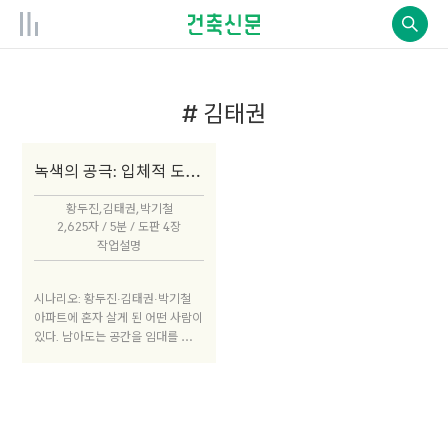
# 김태권
녹색의 공극: 입체적 도시 영농
황두진, 김태권, 박기철
2,625자 / 5분 / 도판 4장
작업설명
시나리오: 황두진·김태권·박기철
아파트에 혼자 살게 된 어떤 사람이
있다. 남아도는 공간을 임대를 주려
고 보니 구조상 여의치 않다. 그래
서 일부를 아예 외부화하여 거기에
도시농업을 적용, 주민들에게 텃밭
으로 임대하거나 수확물을 판매하
거나 도시농법을 가르치고 배우는