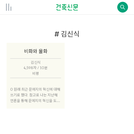
# 김신식
비화와 울화
김신식
4,598자 / 10분
비평
0 원래 최근 문예지의 혁신에 대해
쓰기로 했다. 참고로 나는 지난해
언론을 통해 문예지의 혁신을 도맡
을 사람으로 지목된 한 명이다. 한
데, 나는 써봤자 구려질 것이 뻔한
이 주제에 대해 그다지 할 말이 없
다. 고심하다가 혁신을 내건 문예지
혹은 비평지를 접한 독자들이 알아