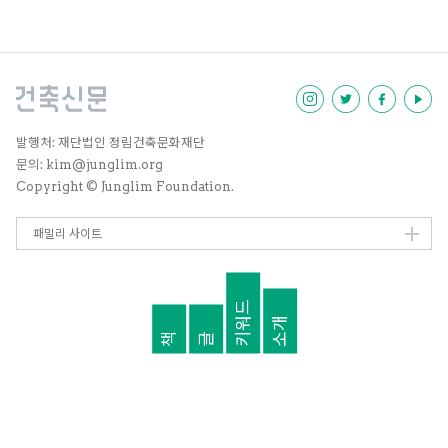
총감독과 책임큐레이터, 디자인전
시 기획자와 도시설계 전문가가 한
자리에 모여 도시 속 문자의 욕망과
자화상을 그려보는 시간을 가졌다.
발행처: 재단법인 정림건축문화재단
문의: kim@junglim.org
Copyright © Junglim Foundation.
패밀리 사이트
키워드
소개
책
글