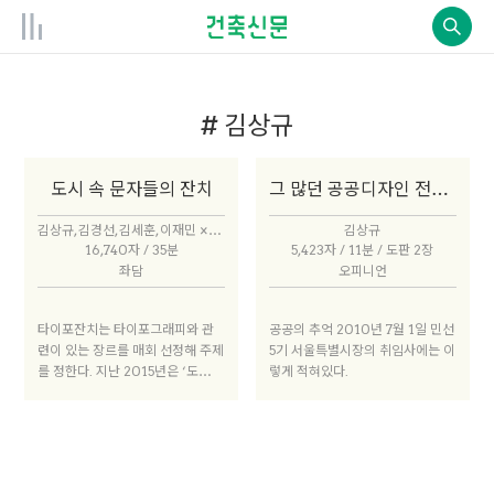
# 김상규
도시 속 문자들의 잔치
그 많던 공공디자인 전도사는 어디로 갔을까?
김상규, 김경선, 김세훈, 이재민 × 박성태
김상규
16,740자 / 35분
5,423자 / 11분 / 도판 2장
좌담
오피니언
타이포잔치는 타이포그래피와 관
공공의 추억 2010년 7월 1일 민선
련이 있는 장르를 매회 선정해 주제
5기 서울특별시장의 취임사에는 이
를 정한다. 지난 2015년은 ‘도
렇게 적혀있다.
시’였다. 도시 속 타이포그래피의
존재는 크고 특히 한국 도시 내의
문자는 욕망의 가장 큰 표현일 것이
다. 지역적 특수성이나 문화적 고유
성을 드러내기도 한다. 전시를 꾸린