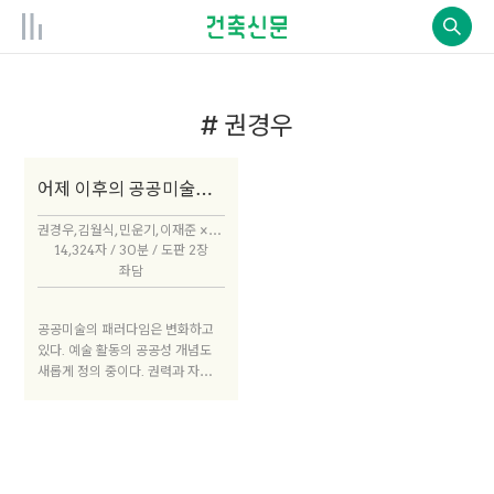
# 권경우
어제 이후의 공공미술과 커뮤니티아트
권경우, 김월식, 민운기, 이재준 × 박성태
14,324자 / 30분 / 도판 2장
좌담
공공미술의 패러다임은 변화하고
있다. 예술 활동의 공공성 개념도
새롭게 정의 중이다. 권력과 자본이
짜놓은 프레임 속에서 허덕이던 공
공예술과 공동체예술은 새로운 활
로를 모색하고 있다. 과연 어떤 길
이 있을지 현재 공공미술 현장에서
활동하고 있는 작가, 기획자, 행정