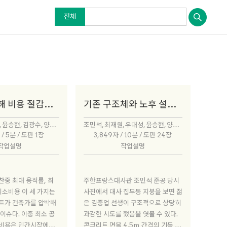
전체
신축에 비해 비용 절감은 어느 정도일까
기존 구조체와 노후 설비는 어떻게 보완했을까
김찬중, 우대성, 윤승현, 김광수, 양수인, 최재원
조민석, 최재원, 우대성, 윤승현, 양수인, 한승재, 조재원, 김찬중
 / 5분 / 도판 1장
3,849자 / 10분 / 도판 24장
작업설명
작업설명
주한프랑스대사관 조민석 준공 당시
최소비용 이 세 가지는
사진에서 대사 집무동 지붕을 보면 젊
트가 건축가를 압박해
은 김중업 선생이 구조적으로 상당히
이슈다. 이중 최소 공
과감한 시도를 했음을 엿볼 수 있다.
비용은 민간시장에서
콘크리트 면을 4.5m 간격의 기둥 4