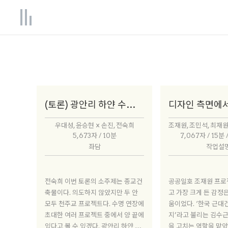
(토론) 광안리 하얀 수녀원 & 서소문역사공원
우대성, 윤승현 × 손진, 전숙희
5,673자 / 10분
7,067자 / 15분 
좌담
작업설
전숙희 이번 토론의 소주제는 종교건
공공일호 조재원 프로젝트에 착수하
축물이다. 의도하지 않았지만 두 안
고 가장 크게 든 감정
모두 천주교 프로젝트다. 수명 연장에
움이었다. ‘한국 근대
초대한 여러 프로젝트 중에서 양 끝에
지’라고 불리는 김수근
있다고 볼 수 있겠다. 광안리 하얀 수
을 고치는 역할을 맡았