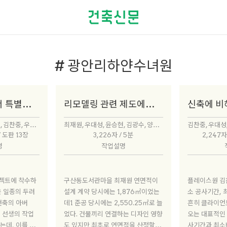
# 광안리하얀수녀원
디자인 측면에서 특별히 고민한 것은 무엇일까
리모델링 관련 제도에서 개선할 점은 없을까
조재원, 조민석, 최재원, 김찬중, 우대성, 윤승현, 김광수, 양수인, 허서구, 한승재
최재원, 우대성, 윤승현, 김광수, 양수인, 허서구, 한승재
/ 도판 13장
3,226자 / 5분
2,247자
명
작업설명
구산동도서관마을 최재원 연면적이
플레이스원 김찬중 최대 용적률, 최
은 일종의 두려
설계 계약 당시에는 1,876㎡이었는
소 공사기간, 
건축의 아버
데1 준공 당시에는 2,550.25㎡로 늘
흔히 클라이언
 선생의 작업
었다. 건물끼리 연결하는 디자인 영향
오는 대표적인 
는데, 이를 적
도 있지만 최초로 연면적을 산정할 때
사기간과 최소