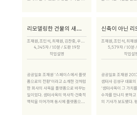
녀원은 신축 당시부터 지금까지의 자
극적으로 바꿔야 할지
취를 최대한 그대로 남겨냈다면 서소
는 식으로 최소한으로
문역사공원은 기초를 제외하고 거의
축가로서 내 위치를 
전부를 교체하다시피 리모델링을 했
놓고 고민이 컸다. 결
리모델링한 건물의 새로운 역할은 무엇일까
다. 건축가가 프로젝트에 착수하고 가
획할까’라는 질문보다
장 먼저 하는 생각이 ‘어디서부터 어
작할까’라는 질문이 
조재원, 조민석, 최재원, 김찬중, 우대성, 윤승현, 김광수, 허서구, 한승재
디까지’를 정하는 질문일테다. 그렇
었다. 질문의 방향을 
4,345자 / 10분 / 도판 19장
5,579자 / 10분 
다면 오늘 이 두 프로젝트는 그 극단
렵지 않았다.
작업설명
작업설
의 사례로 여러 고민의 레이어를 살필
기회겠다.
공공일호 조재원 ‘스페이스에서 플랫
공공일호 조재원 2017년 6월 17일
폼으로의 전환’이라고 소개한 것처럼
샘터사 김성구 대표의
한 회사의 사옥을 플랫폼으로 바꾸는
‘샘터사옥이 그 가치를
일이었다. 샘터사옥의 역사적·건축적
수자를 만나지 못하고 
맥락을 이어가며 동시에 플랫폼으로
의 기사가 보도됐다.
서 어떤 변화가 필요한지 고민했다.
위한 실험 공간에 관
언트는 기사를 읽고 ‘
아 가치 있는 건물에
를 더해 공간을 새롭
트를 해보자’고 생각했