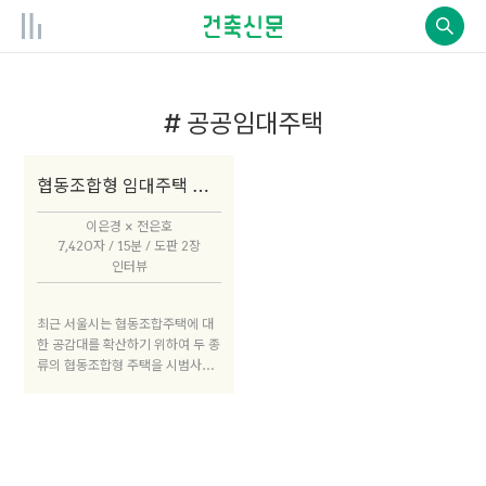
# 공공임대주택
협동조합형 임대주택 설계건축가를 만나다
이은경 × 전은호
7,420자 / 15분 / 도판 2장
인터뷰
최근 서울시는 협동조합주택에 대
한 공감대를 확산하기 위하여 두 종
류의 협동조합형 주택을 시범사업
으로 추진하고 있다. 그중 하나는
육아를 테마로 한 가양동 협동조합
형 공공임대주택이고 다른 하나는
예술, 문화를 주제로 한 만리동 예
술인 협동조합형 공공임대주택이