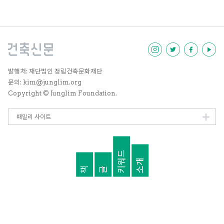
다. 이 두 프로젝트에 모두 참여한
EMA건축사무소 이은경 소장에게
우리나라에서는 다소 생소할 수 있
는 입주자와 설계를 함께하는 ‘참
여형 공동주택’ 설계 경험을 들었
다.
발행처: 재단법인 정림건축문화재단
문의: kim@junglim.org
Copyright © Junglim Foundation.
패밀리 사이트
키워드
소개
책
글