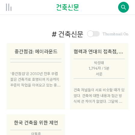
# 건축신문
Thumbnail On
중간점검: 에이라운드
협력과 연대의 접촉점, 독립 건축 저널
박성태
1,794자 / 5분
‘중간점검’은 2010년 전후 무렵
서문
젊은 건축가로 호명되어 지금까지
꾸준히 작업을 이어오고 있는 중진
건축 저널들이 서로 비슷할 때가 있
건축가의 심층 인터뷰 시리즈입니
었다. 건축에 대한 내용과 접근 방
다. 건축가로서의 깊이와 여유가 묻
식에 큰 차이가 없었다. 그달에 주
어나는 한편 여전히 치열한 나날을
목하는 건축가도 같고 사진과 간단
보내고 있는 이들에게 그때와 지금,
한 소개까지 비슷해, “제호를 가리
다가올 미래를 묻습니다. 그리고 건
면 어느 매체인지 분간하기 어렵
축가 개인의 관심사를 확장하여 건
한국 건축을 위한 제언
다”는 자조 섞인 말이 돌 정도였다.
축계에 산재한 이슈를 함께 이야기
건축가를 만나고, 사진을 찍고, 비
합니다.
이필훈