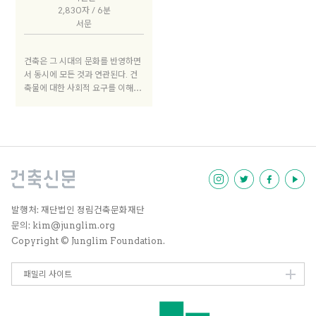
평을 받아 매달 마감을 하지만, 동
2,830자 / 6분
어반복 속에서 본질에는 접근을 못
서문
할 때였다. 그 시절 작은 위안이자
가능성은 몇몇 독립 저널들에 있었
다. 소수의 인원이 모여 한두 개의
건축은 그 시대의 문화를 반영하면
주제를 깊게 파고 있는 그들은 단순
서 동시에 모든 것과 연관된다. 건
한 정보 전달자의 입장 보다는, 주
축물에 대한 사회적 요구를 이해하
관적인 관점을 드러내며 생각이 같
기 위해 사회제도와 건축물의 상관
은 사람들을 모으고 있었다. 언어,
관계를 파악할 수 있는 이해가 필요
이미지 그리고 편집 디자인으로도
하다. 자신이 사는 시대를 긴장시키
자신의 색깔을 드러내는 것을 두려
는 건축가를 기대하기 위해서 이를
워하지 않았다. 그래서 대중적인 매
위한 노력과 실현가능한 제안들이
체도 아니고 논란의 소지가 있는 기
자유롭게 발현될 수 있어야 한다.
획도 있었지만, 그 ‘다름’으로 인해
그러나 우리의 건축계는 이런 논의
충성도 높은 독자들을 확보할 수 있
의 장조차 마련하지 못했다. 새로
었다.
창간하는 <<건축신문>>에 이를 기
발행처: 재단법인 정림건축문화재단
대해 본다.
문의: kim@junglim.org
Copyright © Junglim Foundation.
패밀리 사이트