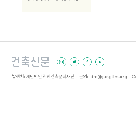
에는 시험문제의 오류로 파행을 겪기
도 했다. 매년 4~500명으로 합격자
를 한정 지을 필요가 있는지, 그렇게
하는 것이 우리 건축계를 위해 좋은
것인지에 대해 묻지 않을 수 없다. 건
축사 자격증을 갖고 있는 중견 건축가
네 명이 모여 현재 건축사 제도의 문
제점과 향후 건축사 문호를 넓혔을 때
기대할 수 있는 긍정적 변화에 대해
이야기를 나눴다.
발행처: 재단법인 정림건축문화재단
문의: kim@junglim.org
C