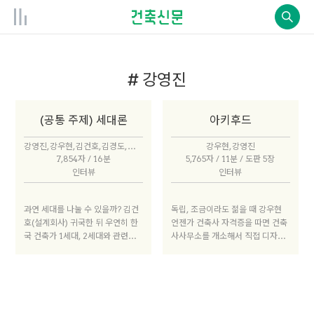
# 강영진
(공통 주제) 세대론
아키후드
강영진, 강우현, 김건호, 김경도, 김세진, 김윤수, 박지현, 전필준, 조성학, 최영준
강우현, 강영진
7,854자 / 16분
5,765자 / 11분 / 도판 5장
인터뷰
인터뷰
과연 세대를 나눌 수 있을까? 김건
독립, 조금이라도 젊을 때 강우현
호(설계회사) 귀국한 뒤 우연히 한
언젠가 건축사 자격증을 따면 건축
국 건축가 1세대, 2세대와 관련된
사사무소를 개소해서 직접 디자인
프로젝트에 많이 참여했다. 그때 관
한 건물을 지어보는 게 막연한 희망
심있게 봤던 자료나 작업 내용을 떠
사항이었다. 그 목표를 이루기 위해
올리면 50년 전이나 지금이나 건
서 30대에는 개소하고 싶었다. 더
축가의 처지가 그리 다르지 않은 것
늦어지면 아무래도 체력적으로나
같다. 또 최근에 1950~60년대 건
정신적으로 지칠 수 있기 때문에 조