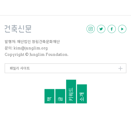
축가, 1960~70년대 건축가가 재
금이라도 젊을 때 독립하고 싶었다.
조명되며 그 분들이 했던 이야기나
그래서 강영진 소장이 먼저 건축사
지은 건물들을 접하게 됐는데, 들여
면허를 취득한 뒤 계약된 일도, 제
다보면 주어진 제약과 상황 안에서
대로 된 사무실도 없이 개소했다.
시대적 요구와 개인의 창작 욕구,
이 두 가지 생각을 오가며 갈등하고
분투했던 것을 확인할 수 있다. 동
시대 선진국의 건축을 국내에 하루
발행처: 재단법인 정림건축문화재단
빨리 이식해야 하는 와중에 건축가
문의: kim@junglim.org
로서 하고 싶은 작업은 따로 있지만
Copyright © Junglim Foundation.
국가에선 못하게 막았다.
패밀리 사이트
키워드
소개
책
글