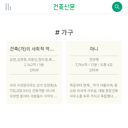
# 가구
건축(가)의 사회적 역할을 찾는다면?
마니
김헌, 김현종, 최정인, 한지영, 황수용
전연재
2,342자 / 5분
7,786자 / 17분 / 도판 4장
인터뷰
인터뷰
사회 구성원이라는 감각 김현종(A
독립부터 현재 _ 작가 아틀리에, 중
TELIER KHJ) 건축가뿐 아니라
규모 외국계 사무실, 대형 종합건축
다양한 분야의 사람들이 각자의 위
사무소를 두루 거치고 독립했다. 내
치에서 사회적 역할을 하고 있다.
작업을 하겠다는 욕망보다는 자신
건축가 또한 사회적으로 할 수 있는
의 호흡으로 삶을 꾸려가고 싶다는
역할이 있지만, 건축가에게 더 많은
생각이 컸다.
사회적 역할과 태도를 요구하는 것
에는 공감하지 않는다. ‘건축가로