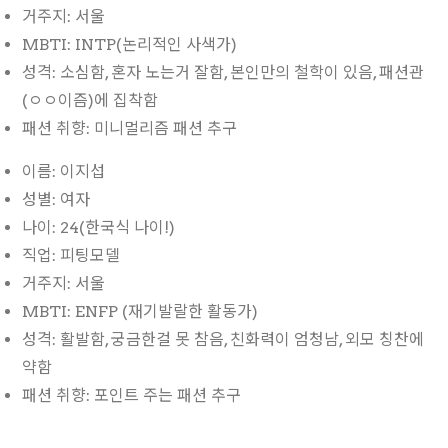
거주지: 서울
MBTI: INTP(논리적인 사색가)
성격: 소심함, 혼자 노는거 잘함, 본인만의 철학이 있음, 패션관
(ㅇㅇ이즘)에 집착함
패션 취향: 미니멀리즘 패션 추구
이름: 이지섭
성별: 여자
나이: 24(한국식 나이!)
직업: 피팅모델
거주지: 서울
MBTI: ENFP (재기발랄한 활동가)
성격: 활발함, 궁금한걸 못 참음, 친화력이 엄청남, 외모 칭찬에
약함
패션 취향: 포인트 주는 패션 추구