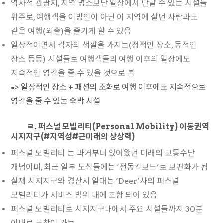
역사적 관광지, 지역 명소보단 일상에서 만날 수 있는 시설들
위주로, 여행객을 이방인이 아닌 이 지역에 살던 사람과도
같은 여행(외출)을 즐기게 할 수 있음
일상적이면서 각자의 색깔을 가지는(정적인 장소, 동적인
장소 등등) 시설들로 여행객들의 여행 이후의 일상에도
지속적인 영감을 줄 수 있을 것으로 봄
=> 일상적인 장소 + 패션의 조화로 여행 이후에도 지속적으로
영감을 줄 수 있는 숙박 시설
ㄹ. 퍼스널 모빌리티(Personal Mobility) 이동권역
시지지구(#지역성#근미래의 상상력)
퍼스널 모빌리티 는 과거부터 있어왔던 미래의 교통수단
개념이며, 최근 일부 도심들에는 ‘전동킥보드’로 보편화가 됨
실제 시지지구와 경산시 일대는 ‘Deer’사의 퍼스널
모빌리티가 서비스 범위 내에 포함 되어 있음
퍼스널 모빌리티로 시지지구내에서 주요 시설들까지 30분
이내로 도착이 가능