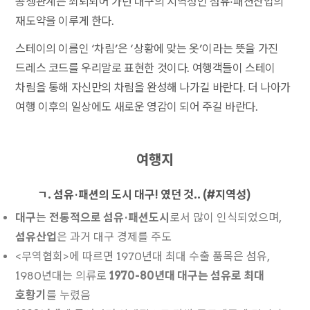
공생관계는 쇠퇴되어 가던 대구의 지역성인 섬유·패션산업의
재도약을 이루게 한다.
스테이의 이름인 ‘차림’은 ‘상황에 맞는 옷’이라는 뜻을 가진
드레스 코드를 우리말로 표현한 것이다. 여행객들이 스테이
차림을 통해 자신만의 차림을 완성해 나가길 바란다. 더 나아가
여행 이후의 일상에도 새로운 영감이 되어 주길 바란다.
여행지
ㄱ. 섬유·패션의 도시 대구! 였던 것.. (#지역성)
대구
는
전통적으로 섬유·패션도시
로서 많이 인식되었으며,
섬유산업
은 과거 대구 경제를 주도
<무역협회>에 따르면 1970년대 최대 수출 품목은 섬유,
1980년대는 의류로
1970-80년대 대구는 섬유로 최대
호황기
를 누렸음