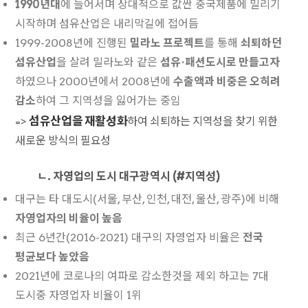
1990년대
에 들어서며 상대적으로 값싼 중국제품에 밀리기
시작하며 섬유산업은 내리막길에 접어듬
1999-2008년에 진행된
밀라노 프로젝트
를 통해
쇠퇴하던
섬유산업
을 살려 밀라노와 같은
섬유·패션도시로 만들고자
하였으나 2000년에서 2008년에
수출액과 비중은 오히려
감소
하여 그 지역성을 잃어가는 중임
섬유산업을 재활성화
=>
하여 쇠퇴하는 지역성을 찾기 위한
새로운 방식의 필요성
ㄴ. 자영업의 도시 대구광역시 (#지역성)
대구는 타 대도시(서울, 부산, 인천, 대전, 울산, 광주)에 비해
자영업자의 비율이 높음
최근 6년간(2016-2021) 대구의 자영업자 비율은
전국
평균보다 높았음
2021년에 코로나의 여파로 감소한것을 제외 하고는 7대
도시중 자영업자 비율이 1위