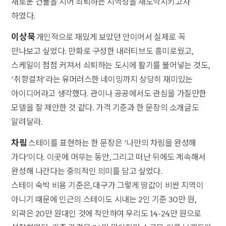
새로운 건물을 지어 쇠퇴하는 지역성을 재도약시키고자
하였다.
이상묵
개인적으로 재밌게 보았던 안이어서 실제로 꼭
만나보고 싶었다. 만화로 구성한 내러티브도 흥미로웠고,
스케일이 점점 커져서 쇠퇴하는 도시에 활기를 불어넣는 것도,
‘취향걸처’라는 유머러스한 네이밍까지 상당히 재미있는
아이디어라고 생각했다. 관이나 공공에서도 관심을 가질만한
모델을 잘 제안한 것 같다. 가격 기준과 한 문장의 소개글도
알려달라.
차림
스테이를 표현하는 한 문장은 ‘나만의 차림을 완성해
가다’이다. 이곳에 머무는 동안, 그리고 떠난 뒤에도 계속해서
완성해 나간다는 중의적인 의미를 담고 싶었다.
스테이 숙박 비용 기준은, 대구가 그렇게 땅값이 비싼 지역이
아니기 때문에 인근의 스테이도 시내는 2인 기준 30만 원,
외곽은 20만 원대인 것에 착안하여 우리도 14-24만 원으로