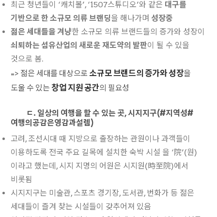
최근 청년들이 ‘캐치볼’, ‘1507스튜디오’와 같은
대구를
기반으로 한 소규모 의류 브랜딩
을 해나가며
성장중
젊은 세대들을 겨냥
한 소규모 의류 브랜드들의 증가와 성장이
쇠퇴하는 섬유산업의 새로운 재도약의 발판
이 될 수 있을
것으로 봄.
소규모 브랜드의 증가와 성장
=> 젊은 세대를 대상으로
을
창업 지원 공간
도울 수 있는
의 필요성
ㄷ. 일상의 여행을 할 수 있는 곳, 시지지구(#지역성#
여행의공감은영감과설렘)
고려, 조선시대 때 지방으로 출장하는 관원이나 과객들이
이용하도록 전국 주요 길목에 설치한 숙박 시설 을 ‘院’(원)
이라고 했는데, 시지 지명의 어원은 시지원(時至院)에서
비롯됨
시지지구는 미술관, 스포츠 경기장, 도서관, 번화가 등 젊은
세대들이 즐겨 찾는 시설들이 갖추어져 있음