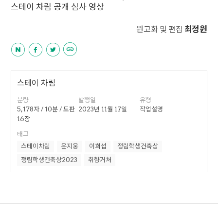
스테이 차림 공개 심사 영상
최정원
원고화 및 편집
스테이 차림
분량
발행일
유형
5,178자 / 10분 / 도판
2023년 11월 17일
작업설명
16장
태그
스테이차림
윤지웅
이희섭
정림학생건축상
정림학생건축상2023
취향거처