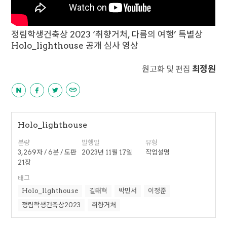
정림학생건축상 2023 ‘취향거처, 다름의 여행’ 특별상
Holo_lighthouse 공개 심사 영상
최정원
원고화 및 편집
Holo_lighthouse
분량
발행일
유형
3,269자 / 6분 / 도판
2023년 11월 17일
작업설명
21장
태그
Holo_lighthouse
길태혁
박민서
이정준
정림학생건축상2023
취향거처