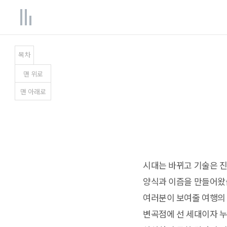
목차
맨
위
로
맨
아래
로
시대는 바뀌고 기술은 진
양식과 이즘을 만들어왔습
여러분이 보여줄 여행의 
변곡점에 선 세대이자 누