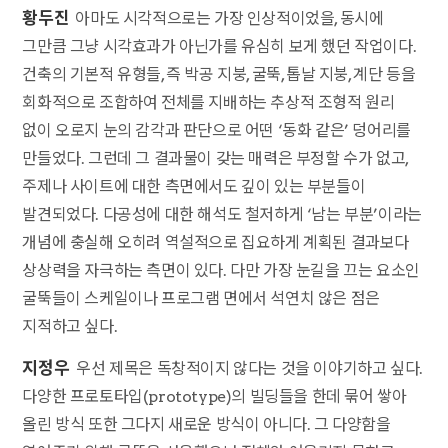
황두진
아마도 시각적으로는 가장 인상적이었을, 동시에
그만큼 그냥 시각효과가 아닌가를 유심히 보게 했던 작업이다.
건축의 기본적 유형들, 즉 박공 지붕, 굴뚝, 톱날 지붕, 계단 등을
회화적으로 조합하여 전체를 지배하는 추상적 조형적 원리
없이 오로지 눈의 감각과 판단으로 어떤 ‘동화 같은’ 덩어리를
만들었다. 그런데 그 결과물이 갖는 매력은 부정할 수가 없고,
주제나 사이트에 대한 측면에서도 깊이 있는 부분들이
발견되었다. 다공성에 대한 해석도 철저하게 ‘남는 부분’이라는
개념에 충실해 오히려 역설적으로 집요하게 계획된 결과보다
상상력을 자극하는 측면이 있다. 다만 가장 눈길을 끄는 요소인
굴뚝들이 스케일이나 프로그램 면에서 석연치 않은 점은
지적하고 싶다.
지정우
우선 제목은 독창적이지 않다는 것을 이야기하고 싶다.
다양한 프로토타입(prototype)의 빌딩들을 한데 묶어 쌓아
올린 방식 또한 그다지 새로운 방식이 아니다. 그 다양함을