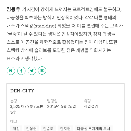
임동우
기시감이 강하게 느껴지는 프로젝트임에도 불구하고,
다공성을 확보하는 방식이 인상적이었다. 각각 다른 형태의
매스가 스택킹(stacking) 되었을 때, 이를 연결해 주는 고리가
‘굴뚝’이 될 수 있다는 생각은 인상적이었지만, 정작 학생들
스스로 이 공간을 제한적으로 활용했다는 점이 아쉽다. 또한
스택킹 방식에 슬라브를 도입한 점은 개념을 약화시키는
요소라고 생각했다.
DEN-CITY
분량
발행일
유형
3,525자 / 7분 / 도판
2015년 6월 26일
작업설명
1장
태그
개성
김상원
김승모
김지원
다공성 무지개떡 도시