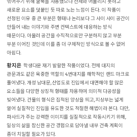
엮어주기 위해 굴뚝을 사용했으나 전체와 어울리지 못하고
새로운 요소를 덧붙인 듯 따로 노는 느낌이 든다. 이 작품이
선정된 이유 중 큰 부분은 형태나 논리보다 그 사이 사이 공간이
만들어 내는 이야기와 주변 컨텍스트에 대응하는 방식
때문이다. 아울러 공간을 수직적으로만 구분하지 않고 부분
부분 이어진 것인데 이를 좀 더 구체적인 방식으로 볼 수 없어
아쉽다.
황지은
학생다운 재기 발랄한 작품이었다. 전체 대지의
관문과도 같은 육중한 역할의 4번대지를 해학적인 랜드 마크로
풀어냈다. 개성 남대문, 산업도로 진입에서 대면해야 할 많은
요소들을 다양한 상징적 형태를 차용하여 의미적 다공성을
빚어냈다. 건물의 형식은 집적된 양상을 띄고, 지상부는 넓게
열어 실질적인 진입을 유도한 것도 적절한 해법이라 본다. 다만,
파사드가 주는 강력한 이미지를 실질적으로 작동시키기 위해,
일상의 삶을 참신한 공간 경험으로 담아낼 내부 건축 계획이
좀더 치밀할 필요가 있다.