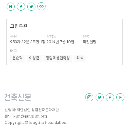
고립무원
분량
발행일
유형
953자 / 2분 / 도판 1장
2014년 7월 10일
작업설명
태그
윤순혁
이상준
정림학생건축상
최석
발행처: 재단법인 정림건축문화재단
문의: kim@junglim.org
Copyright © Junglim Foundation.