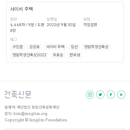
사이비 주택
분량
발행일
유형
4,448자 / 9분 / 도판
2022년 9월 30일
작업설명
8장
태그
구민준
김상호
사이비 주택
입선
정림학생건축상
정림학생건축상2022
최호승
한국성
발행처: 재단법인 정림건축문화재단
문의: kim@junglim.org
Copyright © Junglim Foundation.