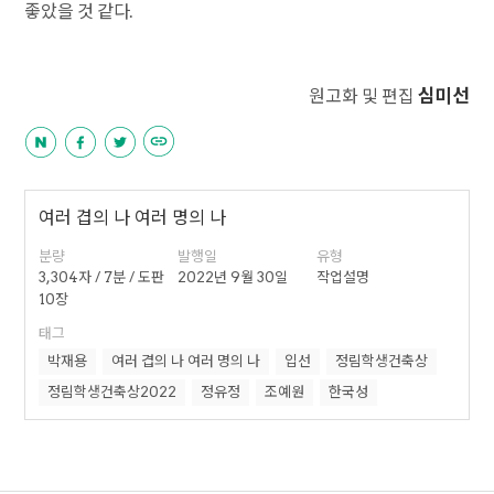
좋았을 것 같다.
심미선
원고화 및 편집
여러 겹의 나 여러 명의 나
분량
발행일
유형
3,304자 / 7분 / 도판
2022년 9월 30일
작업설명
10장
태그
박재용
여러 겹의 나 여러 명의 나
입선
정림학생건축상
정림학생건축상2022
정유정
조예원
한국성