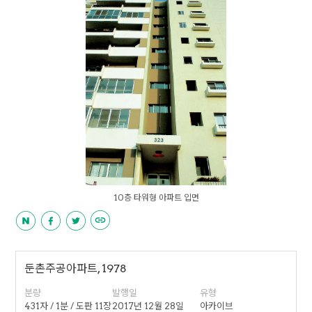
10층 타워형 아파트 입면
둔촌주공아파트, 1978
분량
발행일
유형
431자 / 1분 / 도판 11장
2017년 12월 28일
아카이브