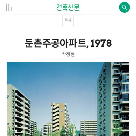
목차
둔촌주공아파트, 1978
박정현