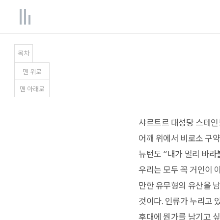
목차
맨
위
로
맨
아래
로
샤르트르 대성당 스테인드
어깨 위에서 비로소 구약
뉴턴도 “내가 멀리 바라
우리는 모두 꼭 거인이 
만한 유무형의 유산을 남
것이다. 인류가 누리고 
후대에 뭔가를 남기고 싶은