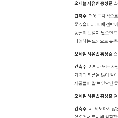
오세철 서유빈 홍성준
쇼
건축주
더욱 구체적으로 
좋겠습니다. 벽에 선반이
동굴의 느낌이 났으면 합
나열하는 느낌으로 흩뿌려
오세철 서유빈 홍성준
쇼
건축주
어쩌다 오는 사람
가격의 제품을 많이 팔아
제품들이 잘 보였으면 좋
오세철 서유빈 홍성준
결
건축주
네. 의도하지 않
있으면서 동시에 실질적