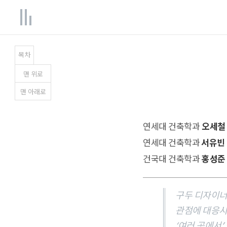
목차
맨
위
로
맨
아래
로
연세대 건축학과
오세철
연세대 건축학과
서유빈
건국대 건축학과
홍성준
구두 디자이너
관점에 대응시
‘여러 곳에서’