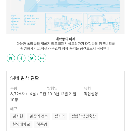
대학동의 미래
다양한 폴리들과 새롭게 리모델링된 석호상가가 대학동의 커뮤니티를
활성화시키고, 학생과 주민이 함께 즐기는 공간으로서 작용한다.
洞네 일상 탈환
분량
발행일
유형
6,726자 / 14분 / 도판
2013년 12월 21일
작업설명
10장
태그
김지현
일상의 건축
정기역
정림학생건축상
한양대학교
허준영