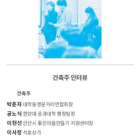
건축주 인터뷰
건축주
박춘자
대학동명문거리연합회장
공노식
한양대 공과대학 행정팀장
이현선
안산시 좋은마을만들기 지원센터장
이사장
석호상가